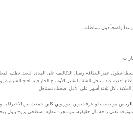
عداً واضحاً دون مماطلة.
ارات
طة تطول عمر النظافة وتقلل التكاليف على المدى البعيد. نظف المطب
ع أحذية عند مدخل الشقة لتقليل الأوساخ الخارجية. افتح الشبابيك يوميا
 المكيف كل ثلاثة أشهر على الأقل صحتك تستاهل.
لرياض
مو صعب لو عرفت وين تدور.و
بي كلين
جمعت بين الاحترافية وال
موثوقة تعني راحة بال حقيقية، مو مجرد تنظيف سطحي يروح بأول ريح