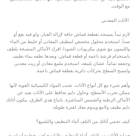
مع الوقت.
الأثاث المعدني
لازم تبدأ بمسحه بقطعة قماش جافة لإزالة الغبار، ولو فيه بقع أو
صدأ، استخدم محلول مخصص لتنظيف المعادن أو خليط من الماء
والليمون مع شوي بيكربونات الصودا. افرك الأماكن المتسخة بلطف
باستخدام فرشة ناعمة أو قطعة قماش، وبعدها نظفه بماء نظيف
وجففه تماماً. عشان تلمعه، استخدم ملمع معادن أو زيت معدني
وامسح السطح بحركات دائرية بقطعة قماش ناعمة.
وأهم شيء مع كل أنواع الأثاث، تجنب المواد الكيميائية القوية لأنها
ممكن تخرب الأسطح، وحاول دايم تحافظ على الأثاث بعيد عن
الأماكن الرطبة والشمس المباشرة. باتباع هذي الطرق، بيكون أثاثك
دايم نظيف ولامع ويدوم معك لفترة طويلة.
كيف تحمي أثاثك من التلف أثناء التنظيف والتلميع؟
حماية الأثاث من التلف أثناء التنظيف والتلميع تُعتبر خطوة أساسية