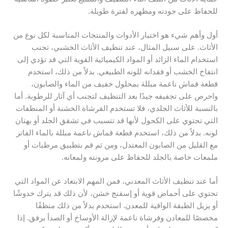
للحفاظ على جودته ومظهره لفترة طويلة.
أول وأهم شيء هو اختيار الأدوات والمنتجات المناسبة لكل نوع من
الأثاث. على سبيل المثال، عند تنظيف الأثاث الخشبي، تجنب
استخدام الماء الزائد أو المواد الكيميائية القوية التي قد تؤدي إلى
انتفاخ الخشب أو فقدانه للونه الطبيعي. بدلاً من ذلك، استخدم
قطعة قماش ناعمة مبللة بمحلول خفيف من الماء والصابون،
واحرص على تجفيفه جيدًا بعد التنظيف لتجنب أي آثار للرطوبة. أما
بالنسبة للأثاث الجلدي، فلا تستخدم الفرشاة الخشنة أو المنظفات
التي تحتوي على الكحول لأنها قد تتسبب في تشقق الجلد أو بهتان
لونه. بدلاً من ذلك، استخدم قطعة قماش ناعمة مبللة بالماء الفاتر
مع القليل من الصابون المعتدل، ومن ثم قم بتطبيق مرطبات أو
ملمعات خاصة بالجلد للحفاظ على مرونته ولمعانه.
أما عند تنظيف الأثاث المعدني، فمن المهم الابتعاد عن المواد التي
تحتوي على أحماض قوية أو إسفنج خشن، لأن ذلك قد يترك خدوشًا
أو يزيل الطبقة الواقية للمعدن. استخدم بدلاً من ذلك منظفًا
مخصصًا للمعادن وفرشاة ناعمة لإزالة الأوساخ أو الصدأ برفق. إذا