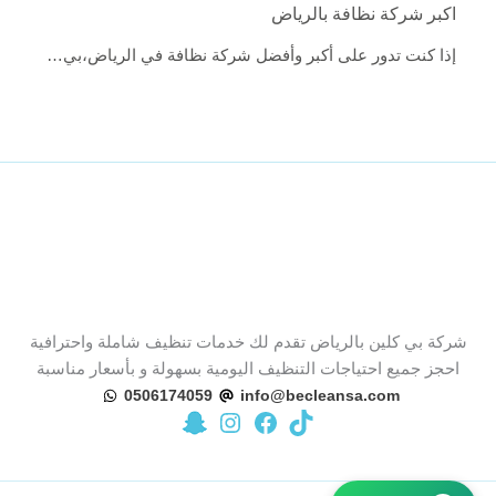
اكبر شركة نظافة بالرياض
إذا كنت تدور على أكبر وأفضل شركة نظافة في الرياض،بي…
شركة بي كلين بالرياض تقدم لك خدمات تنظيف شاملة واحترافية
احجز جميع احتياجات التنظيف اليومية بسهولة و بأسعار مناسبة
0506174059
info@becleansa.com
تيك توك
زيارة صفحة بي كلين على فيسبوك
زيارة حساب بي كلين على سناب شات
زيارة حساب بي كلين على إنستجرام