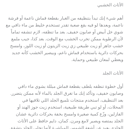
الأثاث الخشبي
أهم شيء إنك تبدأ بتنظيفه من الغبار بقطعة قماش ناعمة أو فرشة
ناعمة، وبعدها لو فيه بقع صعبة تقدر تستخدم خليط من ماء دافي مع
شوي خل أبيض أو صابون خفيف. بعد ما تنظفه، لازم تنشفه تماماً
لأن الرطوبة ممكن تخرب الخشب مع الوقت. بعد كذا، جيب ملمع
خشب جاهز أو زيت طبيعي زي زيت الزيتون أو زيت اللوز، وامسح
بحركات دائرية باستخدام قماش ناعم، وبيصير الخشب كأنه جديد
ويعطي لمعان طبيعي وحماية.
الأثاث الجلد
أول خطوة تنظفه بلطف بقطعة قماش مبللة بشوي ماء دافي
وصابون خفيف، وتأكد إنك ما تغرق الجلد بالماء لأنه ممكن يتضرر.
بعد التنظيف، استخدم منتجات تلميع الجلد اللي تلاقيها في
المحلات، أو لو تبي طريقة طبيعية، استخدم زيت جوز الهند أو
الفازلين، وزّع كمية صغيرة وامسح بخفة بحركات دائرية عشان
الجلد يمتصه ويصير لامع ومرن. كمان، دايم حافظ على الأثاث
الجلدي بعيد عن أشعة الشمس المباشرة لأنها تخلي الجلد يتشقق