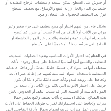
أو خدوش على السطح. يمكن استخدام منظفات الزجاج التقليدية أو
خليط من الماء والخل لإزالة البقع والأوساخ، مع تجفيف السطح
فورًا بعد التنظيف للحصول على لمعان واضح.
بشكل عام، من المهم اختبار أي منتج تنظيف على جزء صغير وغير
مرئي من الأثاث أولاً للتأكد من أنه لا يُسبب أي ضرر. كما يُنصح
باستخدام أدوات ناعمة ولطيفة، والابتعاد عن المواد الكاشطة أو
الحادة التي قد تُسبب تلفًا أو خدوشًا على الأسطح.
في الختام
يُعد اختيار الأدوات المناسبة وتنفيذ الخطوات الصحيحة
للتنظيف والتلميع أمرًا أساسيًا للحفاظ على جمال وجودة الأثاث
بمختلف أنواعه، سواء كان خشبيًا، جلديًا، معدنيًا، أو زجاجيًا. فالعناية
المنتظمة باستخدام المواد المناسبة تُسهم في إطالة عمر الأثاث،
وتُحافظ على رونقه ليبدو وكأنه جديد دائمًا. تذكر دائمًا أن تكون
حريصًا على اختيار الأدوات التي تلائم نوع الأثاث، وأن تبتعد عن
المواد القاسية أو الخشنة التي قد تسبب التلف أو الخدوش. باتباع
هذه النصائح، يمكنك الاستمتاع بأثاث نظيف ولامع يعكس جمال
منزلك ويُحافظ على استثماراتك لفترات طويلة. الحفاظ على الأثاث
ليس مجرد عمل منزلي، بل هو اهتمام بجمال وأناقة التفاصيل التي