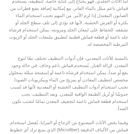
أما الأثاث الجلدي، فهو يحتاج إلى عناية خاصة. لتنظيفه، يُستخدم
قماش ناعم مبلل بالماء الفاتر، مع إمكانية إضافة بضع قطرات من
الصابون المعتدل إذا لزم الأمر. من المهم تجنب استخدام الماء
بكثرة أو الفرش الخشنة، لأنها قد تؤدي إلى تلف سطح الجلد أو
تشققه. للحفاظ على لمعان الجلد ومرونته، يمكن استخدام فرشاة
جلد ناعمة أو قطعة قماش قطنية لتطبيق ملمعات الجلد أو الزيوت
المرطبة المخصصة له.
بالنسبة للأثاث المعدني، فإن أدوات التنظيف تختلف تبعًا لنوع
المعدن. لإزالة الغبار، يُستخدم قماش ناعم وجاف. في حالة وجود
بقع أو صدأ، يمكن استخدام فرشاة ناعمة أو إسفنجة مبللة بمحلول
مخصص لتنظيف المعادن أو بمزيج من الماء وبيكربونات الصودا.
تجنب استخدام أدوات التنظيف الخشنة أو المعدنية لأنها قد تُسبب
خدوشًا أو تُزيل الطبقة الواقية للمعدن. وبعد التنظيف، يجب
استخدام قطعة قماش ناعمة لتجفيف المعدن تمامًا لتجنب تكون
الصدأ.
وفيما يخص الأثاث المصنوع من الزجاج أو المرايا، يُفضل استخدام
قماش من الألياف الدقيقة (Microfiber) الذي يمنع ترك أي خطوط