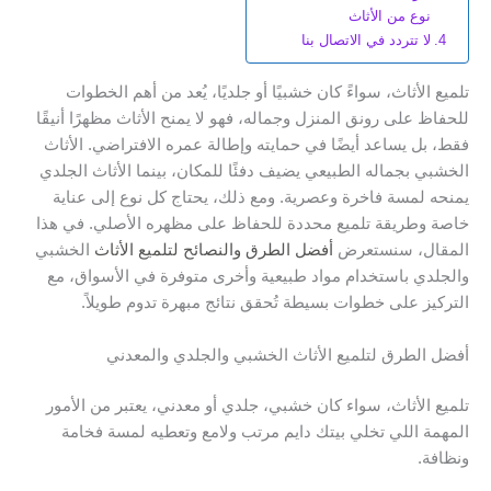
نوع من الأثاث
لا تتردد في الاتصال بنا
تلميع الأثاث، سواءً كان خشبيًا أو جلديًا، يُعد من أهم الخطوات
للحفاظ على رونق المنزل وجماله، فهو لا يمنح الأثاث مظهرًا أنيقًا
فقط، بل يساعد أيضًا في حمايته وإطالة عمره الافتراضي. الأثاث
الخشبي بجماله الطبيعي يضيف دفئًا للمكان، بينما الأثاث الجلدي
يمنحه لمسة فاخرة وعصرية. ومع ذلك، يحتاج كل نوع إلى عناية
خاصة وطريقة تلميع محددة للحفاظ على مظهره الأصلي. في هذا
المقال، سنستعرض
أفضل الطرق والنصائح لتلميع الأثاث
الخشبي
والجلدي باستخدام مواد طبيعية وأخرى متوفرة في الأسواق، مع
التركيز على خطوات بسيطة تُحقق نتائج مبهرة تدوم طويلاً.
أفضل الطرق لتلميع الأثاث الخشبي والجلدي والمعدني
تلميع الأثاث، سواء كان خشبي، جلدي أو معدني، يعتبر من الأمور
المهمة اللي تخلي بيتك دايم مرتب ولامع وتعطيه لمسة فخامة
ونظافة.