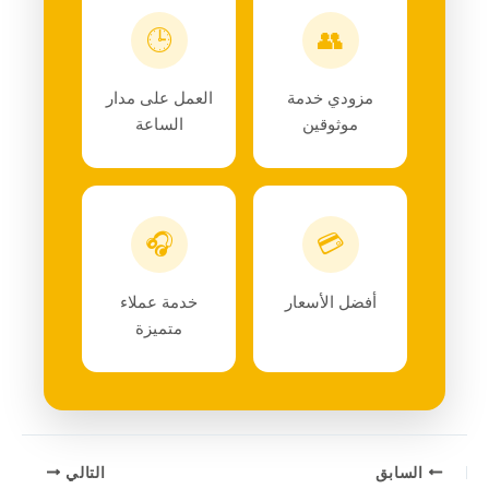
🕒
👥
مزودي خدمة
العمل على مدار
موثوقين
الساعة
🎧
💳
أفضل الأسعار
خدمة عملاء
متميزة
السابق
التالي