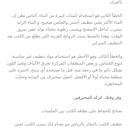
بالفرك.
الخطأ الثاني هو استخدام كميات كبيرة من الماء. الناس تظن إن
الماء الأكثر يعني تنظيف أحسن والعكس صحيح. و الماء الزايد
يتسرب لداخل الإسفنج ويسبب رطوبة مخباة تولد عفن بمرور
الوقت. وهذا بالضبط سبب الروائح الغريبة اللي تطلع من الكنب بعد
التنظيف المنزلي.
والخطأ الثالث وهو الأخطر هو استخدام مواد تنظيف غير مناسبة
لنوع القماش. و بعض المنظفات المركزة تحرق الألياف وتغير اللون
بشكل دائم ما في رجعة منه. قبل ما تستخدم أي منتج، اختبره على
منطقة مخباة أولاً أو الأفضل، اتصل بمحترف من البداية وتجنّب
المخاطرة.
وفر وقتك اتركه للمحترفين
نصائح للحفاظ على نظافة الكنب بين الجلسات
تنظيف الكنب بالبخار بالرياض مو معناه إنك تنسى الكنب لحين