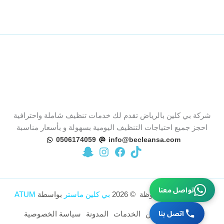
شركة بي كلين بالرياض تقدم لك خدمات تنظيف شاملة واحترافية
احجز جميع احتياجات التنظيف اليومية بسهولة و بأسعار مناسبة
0506174059
info@becleansa.com
تيك توك
زيارة صفحة بي كلين على فيسبوك
زيارة حساب بي كلين على سناب شات
زيارة حساب بي كلين على إنستجرام
تواصل معنا
جميع الحقوق محفوظة © 2026
بي كلين ماستر
بواسطة
ATUM
اتصل بنا
الرئيسية
من نحن
الخدمات
المدونة
سياسة الخصوصية