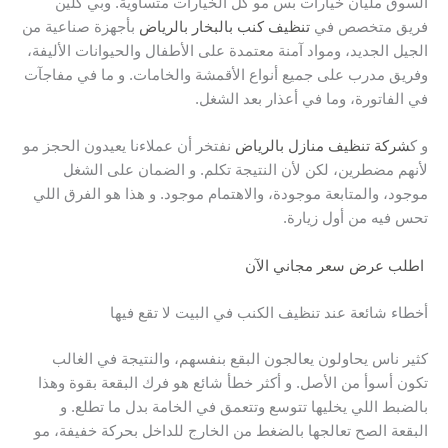
السوق مليان خيارات بس مو كل الخيارات متساوية. وبي كلين
فريق متخصص في
تنظيف كنب بالبخار بالرياض
بأجهزة صناعية من
الجيل الجديد، ومواد آمنة معتمدة على الأطفال والحيوانات الأليفة،
وفريق مدرب على جميع أنواع الأقمشة والخامات. و ما في مفاجآت
في الفاتورة، وما في أعذار بعد الشغل.
و ك
شركة تنظيف منازل بالرياض
نفتخر أن عملاءنا يعيدون الحجز مو
لأنهم مضطرين، لكن لأن النتيجة تكلم. و الضمان على الشغل
موجود، والمتابعة موجودة، والاهتمام موجود. و هذا هو الفرق اللي
تحس فيه من أول زيارة.
اطلب عرض سعر مجاني الآن
أخطاء شائعة عند تنظيف الكنب في البيت لا تقع فيها
كثير ناس يحاولون يعالجون البقع بنفسهم، والنتيجة في الغالب
تكون أسوأ من الأصل. و أكثر خطأ شائع هو فرك البقعة بقوة وهذا
بالضبط اللي يخليها تتوسع وتتعمق في الخامة بدل ما تطلع. و
البقعة الصح تعالجها بالضغط من الخارج للداخل بحركة خفيفة، مو