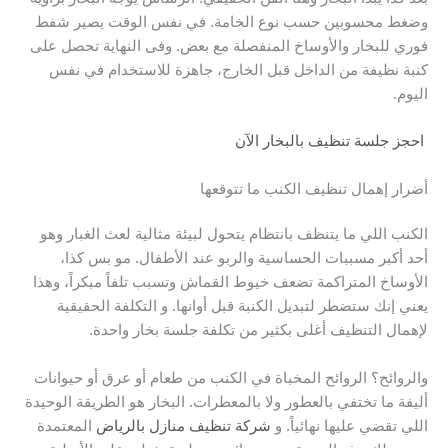
وضغط محسوبين حسب نوع الخامة. في نفس الوقت يصير شفط
فوري للبخار والأوساخ المنفصلة مع بعض. وفى النهاية تحصل على
كنبة نظيفة من الداخل قبل الخارج، جاهزة للاستخدام في نفس
اليوم.
احجز جلسة تنظيف بالبخار الآن
أضرار إهمال تنظيف الكنب ما تتوقعها
الكنب اللي ما يتنظف بانتظام يتحول لبيئة مثالية لعث الغبار وهو
أحد أكبر مسببات الحساسية والربو عند الأطفال. مو بس كذا،
الأوساخ المتراكمة تضعف خيوط القماش وتسبب تلفاً مبكراً، وهذا
يعني إنك ستضطر لتبديل الكنبة قبل أوانها. و التكلفة الحقيقية
لإهمال التنظيف أغلى بكثير من تكلفة جلسة بخار واحدة.
والروائح؟ الروائح المخباة في الكنب من طعام أو عرق أو حيوانات
أليفة ما تختفي بالعطور ولا بالمعطرات. البخار هو الطريقة الوحيدة
اللي تقضي عليها نهائياً. و
شركة تنظيف منازل بالرياض
المعتمدة