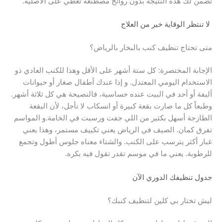
تضمن لك هذه النتيجة بدون روائح مصطنعة تغطي على الأصلية.
لا تنتظر الوقاية خير من العلاج
متى تحتاج تنظيف كنب بالبخار بالرياض؟
الإجابة المختصرة: كل ستة أشهر على الأقل وهذا للكنب العادي ذو
الاستخدام اليومي المعتدل. و إذا عندك أطفال صغار أو حيوانات
أليفة أو أحد في البيت عنده حساسية، فالنصيحة هي كل ثلاثة أشهر.
وطبعاً كل ما صارت بقعة كبيرة أو انسكاب لا تأجل، لأن البقعة
الطازجة أسهل بكثير من اللي جفت ورسبت في الخامة.و المواسم
تفرق كمان. الصيف في الرياض يعني تكييف مستمر، وهذا يعني
غبار أكثر يترسب على الكنب. والشتاء معناه جلوس أطول وتجمع
للرطوبة. يعني ما في موسم تقدر تقول فيه بكره.
جدول تنظيفك الدوري الآن
ليش تختار بي كلين لتنظيف كنبك؟