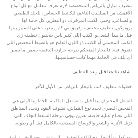
تنظيف منازل بالرياض المتخصصة لازم تعرف تتعامل مع كل أنواع
الأقمشة من الفيلفيت الناعم، للكاتيفا الحساس، للجلد الطبيعي
والصناعي، وحتى الكنب المزخرف ذو التطريز. كل خامة لها
بروتوكول تنظيف مختلف، وفريق بي كلين مدرب على التمييز بينها
قبل ما يبدأ الشغل.و الكنب اللي كثير ناس يتجنبون تنظيفه زي
الكنب المخملي أو الكنب ذو اللون الفاتح هو بالضبط التخصص اللي
نتفوق فيه. فالبخار المتحكم بدرجة حرارته الدقيقة يضمن ما يصير
أي تلف في الخامة مهما كانت حساسيتها.
شاهد نتائجنا قبل وبعد التنظيف
خطوات تنظيف كنب بالبخار بالرياض من الأول للآخر
الشغل المحترف يبدأ قبل ما تشتغل الماكينة. الخطوة الأولى هي
الفحص البصري نحدد نوع القماش، نشوف البقع، ونحدد المناطق
اللي تحتاج عناية خاصة. بعدين تيجي مرحلة الشفط الجاف اللي
تزيل الأتربة والشعر والأوساخ السطحية بالكامل قبل أي رطوبة.
بعد كذا يبدأ البخار وهنا الفن الحقيقي. الرشاش يوجه البخار بزاوية