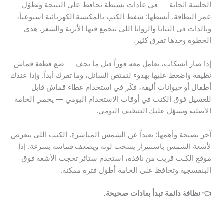
الجلسة الجاية — في عادات بسيطة تحافظ على النتيجة وتطوّل
عمر النظافة. أبسطها: شفط الكنب بالمكنسة الكهربائية أسبوعياً،
وبالذات في الثنايا والزوايا اللي تتجمع فيها الأتربة والشعر. هذي
الخطوة وحدها تفرق كثير.
إذا صار انسكاب، تعامل معه فوراً قبل ما يجف — ضع قطعة قماش
نظيفة واضغط عليها بهدوء لتمتص السائل، وما تفرك أبداً. وإذا عندك
أطفال أو حيوانات أليفة، فكّر في استخدام غطاء قماش قابل
للغسيل فوق الكنب في أوقات الاستخدام اليومي — يحمي الخامة
الأصلية ويسهّل عليك التنظيف اليومي.
آخر نصيحة وأهمها: بعيداً عن الشمس المباشرة. الكنب اللي يتعرض
لأشعة الشمس باستمرار يشحب لونه ويضعف قماشه بسرعة. إذا
موقع الكنب قريب من نافذة، استخدم ستائر تحجب الأشعة فوق
البنفسجية وتحافظ على الخامة أطول فترة ممكنة.
👈 نظافة دائمة تبدأ بعادات صحيحة.