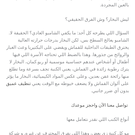
بالعين المجردة.
ليش البخار؟ وش الفرق الحقيقي؟
السؤال اللي يطرحه كل أحد: ما يكفي الشامبو العادي؟ الحقيقة لا.
الشامبو يعالج السطح بس، لكن البخار بدرجات حرارته العالية
يخترق الطبقات الداخلية للقماش ويقضي على البكتيريا وعث الغبار
والروائح من جذورها. وهذا بالضبط اللي تحتاجه الأسرة اللي فيها
أطفال أو أشخاص عندهم حساسية موسمية أو ربو.كمان، البخار لا
يترك رطوبة زائدة في القماش، يعني الكنبة تجف بسرعة وما تطلع
منها رائحة عفن بعدين. وعلى عكس المواد الكيميائية، البخار ما يؤثر
على ألوان القماش ولا يضعف خيوطه مع الوقت يعني
تنظيف عميق
بدون أي ضرر جانبي.
تواصل معنا الآن واحجز موعدك
أنواع الكنب اللي نقدر نتعامل معها
مو كل كنبة زي بعض، وهذا اللي يفرق المحترف عن غيره. و شركة