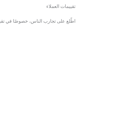
تقييمات العملاء
اطّلع على تجارب الناس، خصوصًا في تقييمات Google. الشركات الموثوقة مثل بي كلين تحظى ب