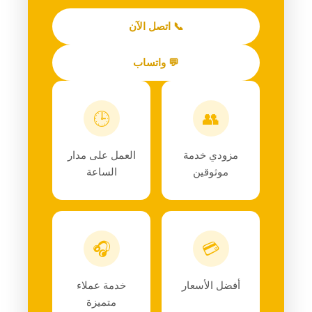
📞 اتصل الآن
💬 واتساب
🕒
👥
مزودي خدمة
العمل على مدار
موثوقين
الساعة
🎧
💳
أفضل الأسعار
خدمة عملاء
متميزة