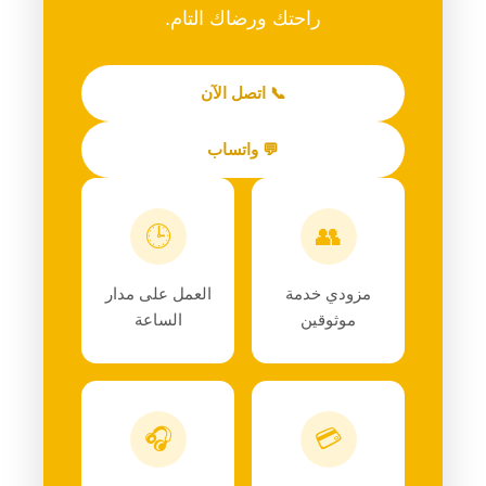
راحتك ورضاك التام.
📞 اتصل الآن
💬 واتساب
🕒
👥
مزودي خدمة
العمل على مدار
موثوقين
الساعة
🎧
💳