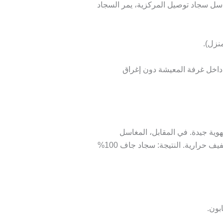
سل سجاد توصيل
المركزية، يمر السجاد
نزل).
 داخل غرفة المعيشة دون إغراق
فن إذا لم تكن التهوية جيدة. في المقابل، المغاسل
المركزية تستخدم “أجهزة طرد مركزي” (Centrifuge) تخرج 95% من الماء في دقائق، ثم تدخل السجاد غرف تجفيف حرارية. النتيجة: سجاد جاف 100%
بون.