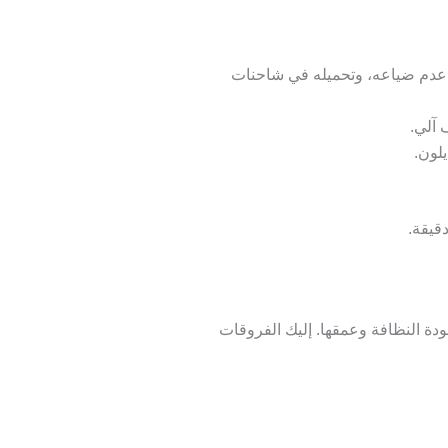
 منزلك، ويقوم بلف السجاد وترقيمه (Labeling) لضمان عدم ضياعه، وتحميله في شاحنات
 آلي.
لون.
دقيقة.
دة النظافة وعمقها
. إليك الفروقات