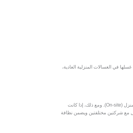
غسلها في الغسالات المنزلية العادية،
مثل الكنب وكراسي السفرة والمراتب تتم عادةً في المنزل (On-site). ومع ذلك، إذا كانت
عامل مع شركتين مختلفتين ويضمن نظافة