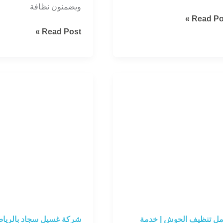
ويضمنون نظافة
كة
Read Pos
ظيف
دليلك
Read Post »
فضل
الشامل
فى
ياض
أسعار
تنظيف
المنازل
ن
بالرياض
ل تنظيف الحوش | خدمة
شركة غسيل سجاد بالرياض