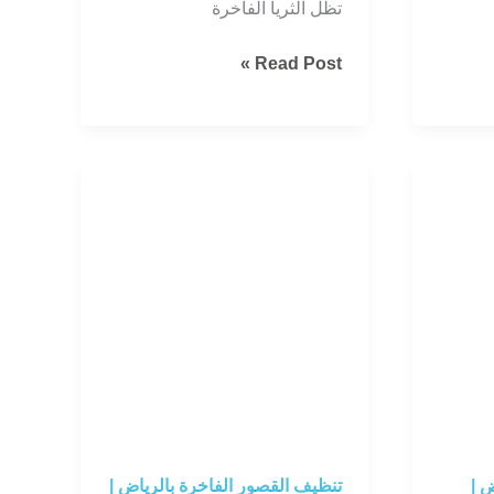
تظل الثريا الفاخرة
الرياض
Read Post »
تتألق
مع
خبراء
تنظيف
ثريات
فاخرة
ومنازل
بلمسة
احترافية.
 |
تنظيف القصور الفاخرة بالرياض |