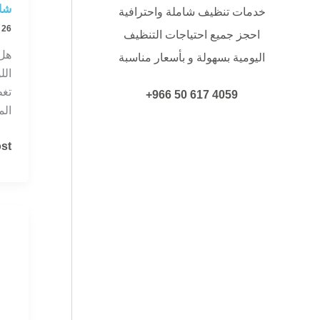
شام
خدمات تنظيف شاملة واحترافية
26 نوفمبر، 2025
احجز جميع احتياجات التنظيف
هل
اليومية بسهولة و بأسعار مناسبة
الل
تغط
4059 617 50 966+
الم
عا
t »
تن
ال
|
خد
شام
لإع
حو
جدي