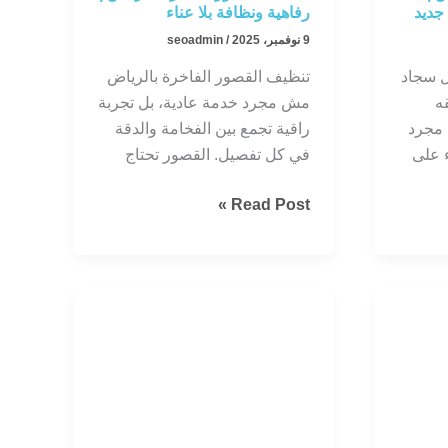
جديد
رفاهية ونظافة بلا عناء
9 نوفمبر، 2025
/
seoadmin
 سجاد
تنظيف القصور الفاخرة بالرياض
ه
مش مجرد خدمة عادية، بل تجربة
 مجرد
راقية تجمع بين الفخامة والدقة
 على
في كل تفصيل. القصور تحتاج
تنظيف
Read Post »
القصور
الفاخرة
بالرياض
|
رفاهية
ونظافة
بلا
عناء