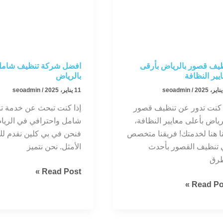
يف قصور بالرياض بأرقى
افضل شركة تنظيف شام
يير النظافة
بالرياض
/
seoadmin
11 يناير، 2025
/
seoadmin
 كنت تدور عن تنظيف قصور
إذا كنت تبحث عن خدمة ت
رياض بأعلى معايير النظافة،
شامل واحترافي في الريا
ا هنا لخدمتك! فريقنا متخصص
فنحن في بي كلين نقدم لك
تنظيف القصور بأحدث
الأمثل. نحن نتميز
طرق
افضل
Read Post »
ظيف
شركة
Read Pos
ور
تنظيف
رياض
شامل
قى
بالرياض