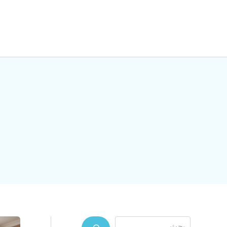
خطي
لى
لمحتوى
البحث