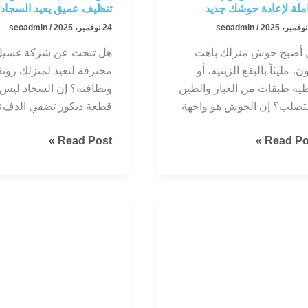
لة لإعادة حوشك جديد
تنظيف عميق يعيد السجاد 
/
seoadmin
24 نوفمبر، 2025
/
seoadmin
 أصبح حوش منزلك باهت
هل تبحث عن شركة غسيل
ون، مليئاً بالبقع الزيتية، أو
محترفة لتعيد لمنزلك رونق
يه طبقات من الغبار والطين
ونظافته؟ إن السجاد ليس
تصلب؟ إن الحوش هو واجهة
قطعة ديكور تضفي الدفء
مل
شركة
Read Post »
Read Pos
ظيف
غسيل
حوش
سجاد
بالرياض
مة
|
لة
تنظيف
ادة
عميق
شك
يعيد
د
السجاد
جديد