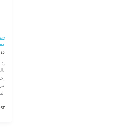
تنظ
معا
20 يناير، 2025
إذا
بال
إحن
في 
ال
تن
t »
قص
بال
بأر