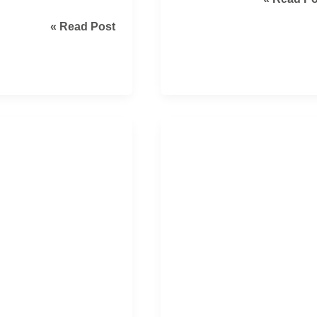
ظيف
شركة
Read Post »
حوش
غسيل
سجاد
مة
بالرياض
لة
|
ادة
تنظيف
شك
عميق
د
يعيد
السجاد
جديد