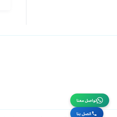
تن
الم
ولم
تحت
شر
تن
مس
بال
تواصل معنا
اتصل بنا