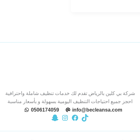
ظيف
ساجد
اذا
اج
كة
ظيف
اجد
رياض
شركة بي كلين بالرياض تقدم لك خدمات تنظيف شاملة واحترافية
احجز جميع احتياجات التنظيف اليومية بسهولة و بأسعار مناسبة
0506174059
info@becleansa.com
تيك توك
زيارة صفحة بي كلين على فيسبوك
زيارة حساب بي كلين على سناب شات
زيارة حساب بي كلين على إنستجرام