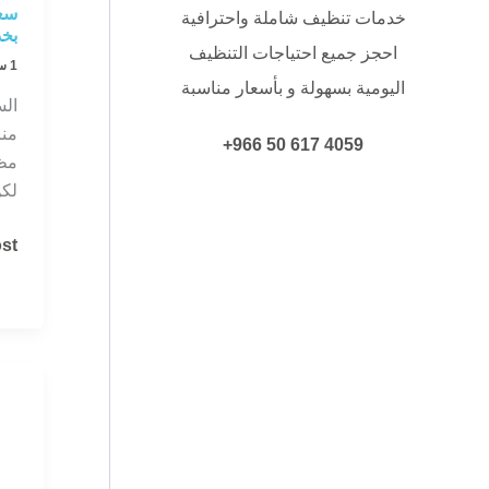
سعر
خدمات تنظيف شاملة واحترافية
بخد
احجز جميع احتياجات التنظيف
1 سبتمبر، 2025
اليومية بسهولة و بأسعار مناسبة
ال
منز
4059 617 50 966+
مظه
لكن
سع
t »
غس
الس
في
الر
بخد
احت
وجو
مض