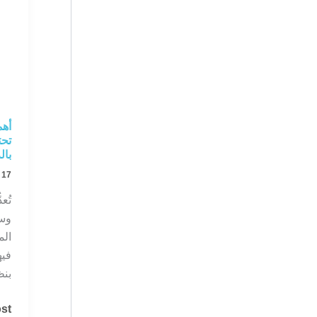
أهم
تحت
بال
17 ديسمبر، 2024
تُع
وسل
الم
فيه
بنظ
أهم
t »