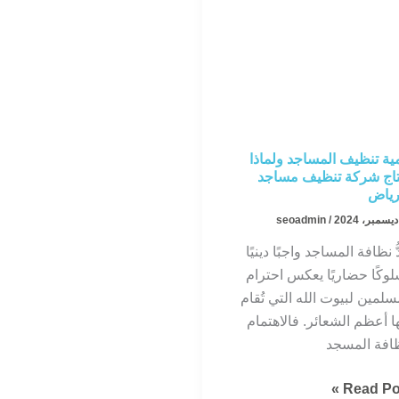
ية تنظيف المساجد ولماذا
اج شركة تنظيف مساجد
رياض
seoadmin
/
دُّ نظافة المساجد واجبًا دينيًا
وكًا حضاريًا يعكس احترام
سلمين لبيوت الله التي تُقام
ا أعظم الشعائر. فالاهتمام
افة المسجد
ية
Read Pos