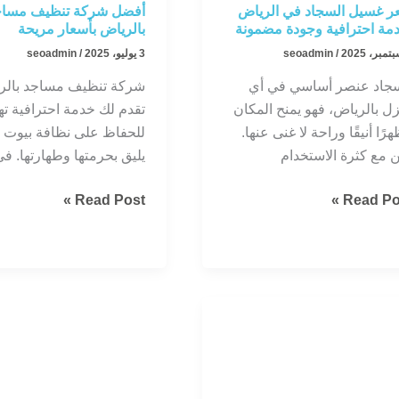
 غسيل السجاد في الرياض
أفضل شركة تنظيف مساج
مة احترافية وجودة مضمونة
بالرياض بأسعار مريحة
/
seoadmin
3 يوليو، 2025
/
seoadmin
سجاد عنصر أساسي في أي
شركة تنظيف مساجد بالر
ل بالرياض، فهو يمنح المكان
تقدم لك خدمة احترافية ت
رًا أنيقًا وراحة لا غنى عنها.
للحفاظ على نظافة بيوت ال
 مع كثرة الاستخدام
يليق بحرمتها وطهارتها. 
ر
أفضل
Read Post »
Read Pos
يل
شركة
جاد
تنظيف
مساجد
ياض
بالرياض
مة
بأسعار
رافية
مريحة
دة
مونة