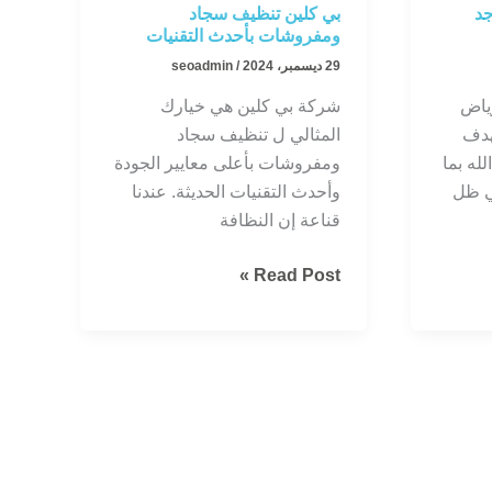
د
بي كلين تنظيف سجاد
ومفروشات بأحدث التقنيات
29 ديسمبر، 2024
/
seoadmin
ياض
شركة بي كلين هي خيارك
هدف
المثالي ل تنظيف سجاد
له بما
ومفروشات بأعلى معايير الجودة
في ظل
وأحدث التقنيات الحديثة. عندنا
قناعة إن النظافة
بي
Read Post »
كلين
تنظيف
سجاد
ومفروشات
بأحدث
التقنيات