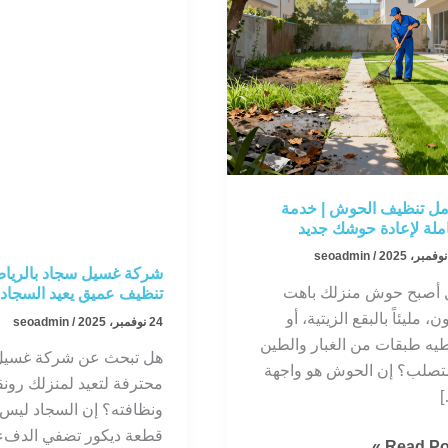
ل تنظيف الحوش | خدمة
لة لإعادة حوشك جديد
seoadmin
/
شركة غسيل سجاد بالرياض
 أصبح حوش منزلك باهت
تنظيف عميق يعيد السجاد 
ون، مليئاً بالبقع الزيتية، أو
24 نوفمبر، 2025
/
seoadmin
يه طبقات من الغبار والطين
هل تبحث عن شركة غسيل
تصلب؟ إن الحوش هو واجهة
محترفة لتعيد لمنزلك رونق
[
ونظافته؟ إن السجاد ليس
قطعة ديكور تضفي الدفء
مل
Read Pos