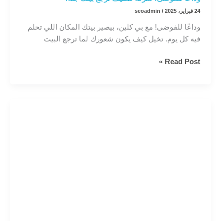
24 فبراير، 2025
/
seoadmin
وداعًا للفوضى! مع بي كلين، بيصير بيتك المكان اللي تحلم
فيه كل يوم. تخيل كيف يكون شعورك لما ترجع البيت
وداعًا
Read Post »
للفوضى!
شركة
تنظيف
ترجع
بيتك
جنة.