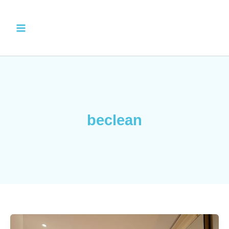
خطي
لى
لمحتوى
beclean